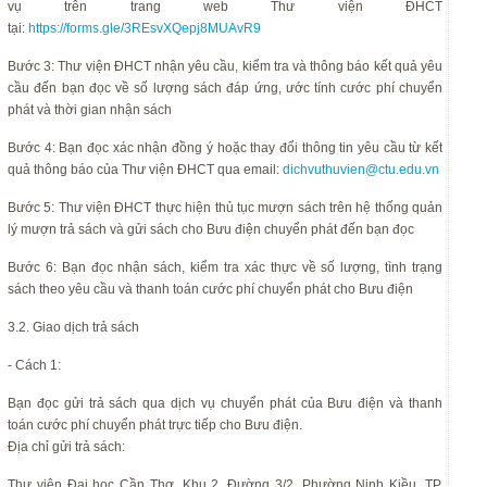
vụ trên trang web Thư viện ĐHCT
tại:
https://forms.gle/3REsvXQepj8MUAvR9
Bước 3: Thư viện ĐHCT nhận yêu cầu, kiểm tra và thông báo kết quả yêu
cầu đến bạn đọc về số lượng sách đáp ứng, ước tính cước phí chuyển
phát và thời gian nhận sách
Bước 4: Bạn đọc xác nhận đồng ý hoặc thay đổi thông tin yêu cầu từ kết
quả thông báo của Thư viện ĐHCT qua email:
dichvuthuvien@ctu.edu.vn
Bước 5: Thư viện ĐHCT thực hiện thủ tục mượn sách trên hệ thống quản
lý mượn trả sách và gửi sách cho Bưu điện chuyển phát đến bạn đọc
Bước 6: Bạn đọc nhận sách, kiểm tra xác thực về số lượng, tình trạng
sách theo yêu cầu và thanh toán cước phí chuyển phát cho Bưu điện
3.2. Giao dịch trả sách
- Cách 1:
Bạn đọc gửi trả sách qua dịch vụ chuyển phát của Bưu điện và thanh
toán cước phí chuyển phát trực tiếp cho Bưu điện.
Địa chỉ gửi trả sách:
Thư viện Đại học Cần Thơ, Khu 2, Đường 3/2, Phường Ninh Kiều, TP.