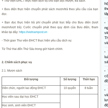
+ Thư viện ĐHCT thực hiện dịch vụ cho bạn đọc mượn, trả sách.
hộ
th
+ Bưu điện thực hiện chuyển phát sách mượn/trả theo yêu cầu của bạn
tậ
đọc.
+ Bạn đọc thực hiện trả phí chuyển phát trực tiếp cho Bưu điện (lượt
mượn/lượt trả). Cước chuyển phát theo quy định của Bưu điện, tham
n
khảo tại đây:
https://vietnampost.vn
vi
T
- Thời gian Thư viện ĐHCT thực hiện yêu cầu dịch vụ:
vi
Từ Thứ Hai đến Thứ Sáu trong giờ hành chính.
lu
s
2. Chính sách phục vụ
2.1. Mượn sách
c
Đối tượng
Số lượng
Thời hạn
đ
Viên chức, người lao động ĐHCT
10 quyển
8 tuần
vi
Học viên sau đại học ĐHCT
lư
đ
Học sinh, sinh viên ĐHCT