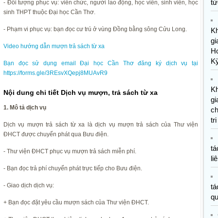
tứ
- Đối tượng phục vụ: viên chức, người lao động, học viên, sinh viên, học
sinh THPT thuộc Đại học Cần Thơ.
- Phạm vi phục vụ: bạn đọc cư trú ở vùng Đồng bằng sông Cửu Long.
K
gi
Video hướng dẫn mượn trả sách từ xa
H
K
Bạn đọc sử dụng email Đại học Cần Thơ đăng ký dịch vụ tại
https://forms.gle/3REsvXQepj8MUAvR9
K
Nội dung chi tiết Dịch vụ mượn, trả sách từ xa
gi
1. Mô tả dịch vụ
ch
tr
Dịch vụ mượn trả sách từ xa là dịch vụ mượn trả sách của Thư viện
ĐHCT được chuyển phát qua Bưu điện.
tá
- Thư viện ĐHCT phục vụ mượn trả sách miễn phí.
li
- Bạn đọc trả phí chuyển phát trực tiếp cho Bưu điện.
- Giao dịch dịch vụ:
tá
qu
+ Bạn đọc đặt yêu cầu mượn sách của Thư viện ĐHCT.