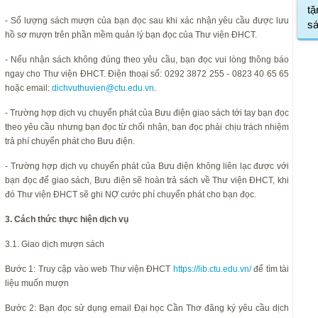
tặ
- Số lượng sách mượn của bạn đọc sau khi xác nhận yêu cầu được lưu
s
hồ sơ mượn trên phần mềm quản lý bạn đọc của Thư viện ĐHCT.
- Nếu nhận sách không đúng theo yêu cầu, bạn đọc vui lòng thông báo
ngay cho Thư viện ĐHCT. Điện thoại số: 0292 3872 255 - 0823 40 65 65
hoặc email:
dichvuthuvien@ctu.edu.vn
.
- Trường hợp dịch vụ chuyển phát của Bưu điện giao sách tới tay bạn đọc
theo yêu cầu nhưng bạn đọc từ chối nhận, bạn đọc phải chịu trách nhiệm
trả phí chuyển phát cho Bưu điện.
- Trường hợp dịch vụ chuyển phát của Bưu điện không liên lạc được với
bạn đọc để giao sách, Bưu điện sẽ hoàn trả sách về Thư viện ĐHCT, khi
đó Thư viện ĐHCT sẽ ghi NỢ cước phí chuyển phát cho bạn đọc.
3. Cách thức thực hiện dịch vụ
3.1. Giao dịch mượn sách
Bước 1: Truy cập vào web Thư viện ĐHCT
https://lib.ctu.edu.vn/
để tìm tài
liệu muốn mượn
Bước 2: Bạn đọc sử dụng email Đại học Cần Thơ đăng ký yêu cầu dịch