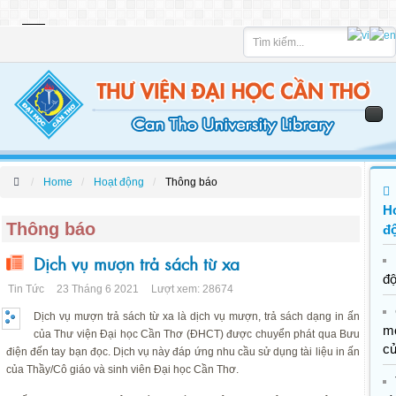
Tìm
kiếm
Home
Hoạt động
Thông báo
H
Thông báo
đ
Dịch vụ mượn trả sách từ xa
đ
Tin Tức
23 Tháng 6 2021
Lượt xem: 28674
Dịch vụ mượn trả sách từ xa là dịch vụ mượn, trả sách dạng in ấn
m
của Thư viện Đại học Cần Thơ (ĐHCT) được chuyển phát qua Bưu
c
điện đến tay bạn đọc. Dịch vụ này đáp ứng nhu cầu sử dụng tài liệu in ấn
của Thầy/Cô giáo và sinh viên Đại học Cần Thơ.