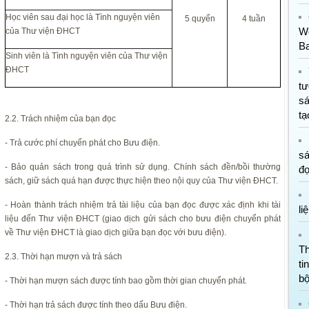
Học viên sau đại học là Tình nguyện viên
5 quyển
4 tuần
W
của Thư viện ĐHCT
B
Sinh viên là Tình nguyện viên của Thư viện
ĐHCT
t
s
tạ
2.2. Trách nhiệm của bạn đọc
- Trả cước phí chuyển phát cho Bưu điện.
sá
- Bảo quản sách trong quá trình sử dụng. Chính sách đền/bồi thường
đ
sách, giữ sách quá hạn được thực hiện theo nội quy của Thư viện ĐHCT.
- Hoàn thành trách nhiệm trả tài liệu của bạn đọc được xác định khi tài
li
liệu đến Thư viện ĐHCT (giao dịch gửi sách cho bưu điện chuyển phát
về Thư viện ĐHCT là giao dịch giữa bạn đọc với bưu điện).
T
2.3. Thời hạn mượn và trả sách
ti
b
- Thời hạn mượn sách được tính bao gồm thời gian chuyển phát.
- Thời hạn trả sách được tính theo dấu Bưu điện.