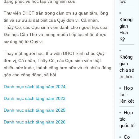
dạng phục vụ học tập và nghiên cứu.
tức
Thư viện ĐHCT trân trọng cảm ơn sự quan tâm, lòng
Không
tin và sự ưu ái đặt biệt của Quý đơn vị, Cá nhân,
gian
Thầy-Cô, các Cựu sinh viên dành cho người học của
Hoa
Đại học Cần Thơ và mong muốn tiếp tục nhận được
Kỳ
sự ủng hộ từ Quý vị.
Thay mặt người học, thư viện ĐHCT kính chúc Quý
Không
đơn vị, Cá nhân, Thầy-Cô, các Cựu sinh viên thật
gian
nhiều sức khỏe, thành công hơn nữa và có nhiều đóng
chia sẻ
góp cho cộng đồng, xã hội.
tri thức
Danh mục sách tặng năm 2024
Hợp
tác -
Danh mục sách tặng năm 2023
liên kết
Danh mục sách tặng năm 2025
Hợp
tác
Danh mục sách tặng năm 2026
quốc tế
Cơ