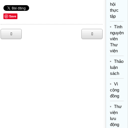
hội
thực
tập
Save
Tình
nguyện
viên
Thư
viện
Thảo
luận
sách
Vì
cộng
đồng
Thư
viện
lưu
động