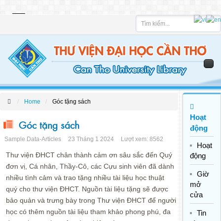
Tìm
kiếm
Home
Góc tặng sách
Hoạt
Góc tặng sách
động
Sample Data-Articles
23 Tháng 1 2024
Lượt xem: 8562
Hoạt
Thư viện ĐHCT chân thành cảm ơn sâu sắc đến Quý
động
đơn vị, Cá nhân, Thầy-Cô, các Cựu sinh viên đã dành
Giờ
nhiều tình cảm và trao tặng nhiều tài liệu học thuật
mở
quý cho thư viện ĐHCT. Nguồn tài liệu tặng sẽ được
cửa
bảo quản và trưng bày trong Thư viện ĐHCT để người
học có thêm nguồn tài liệu tham khảo phong phú, đa
Tin