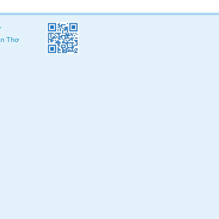
ơ
Cần Thơ