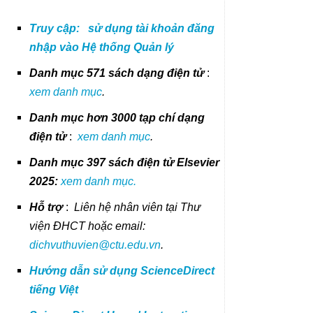
Truy cập:
sử dụng tài khoản đăng
nhập vào Hệ thống
Qu
ản
lý
Danh mục 571 sách dạng điện tử
:
xem danh mục
.
Danh mục hơn 3000 tạp chí dạng
điện tử
:
xem danh mục
.
Danh mục 397 sách điện tử Elsevier
2025:
xem danh mục.
Hỗ trợ
:
Liên hệ nhân viên tại Thư
viện ĐHCT hoặc email:
dichvuthuvien@ctu.edu.vn
.
Hướng dẫn sử dụng ScienceDirect
tiếng Việt