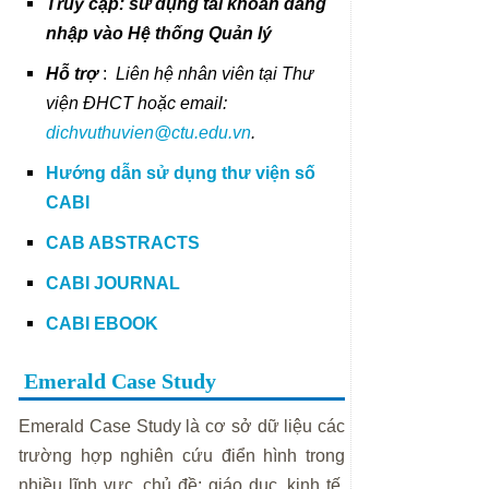
Truy cập: sử dụng tài khoản đăng
nhập vào Hệ thống Quản lý
Hỗ trợ
:
Liên hệ nhân viên tại Thư
viện ĐHCT hoặc email:
dichvuthuvien@ctu.edu.vn
.
Hướng dẫn sử dụng thư viện số
CABI
CAB ABSTRACTS
CABI JOURNAL
CABI EBOOK
Emerald Case Study
Emerald Case Study là cơ sở dữ liệu các
trường hợp nghiên cứu điển hình trong
nhiều lĩnh vực, chủ đề: giáo dục, kinh tế,