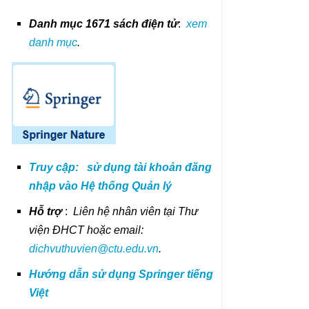
Danh mục 1671 sách điện tử
:
xem
danh mục
.
Truy cập:
sử dụng tài khoản đăng
nhập vào Hệ thống
Qu
ản
lý
Hỗ trợ
:
Liên hệ nhân viên tại Thư
viện ĐHCT hoặc email:
dichvuthuvien@ctu.edu.vn
.
Hướng dẫn sử dụng Springer tiếng
Việt