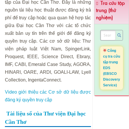
tập của Đại học Cần Thơ. Đây là những
Tra cứu tập
trung (thử
nguồn tài liệu học thuật được đăng ký trả
nghiệm)
phí để truy cập hoặc qua quan hệ hợp tác
giữa Đại học Cần Thơ với các tổ chức
xuất bản uy tín trên thế giới đế đăng ký
quyền truy cập. Các cơ sở dữ liệu: Thư
viện pháp luật Việt Nam, SpingerLink,
🌟
Công
cụ tra cứu
Proquest, IEEE, Science Direct, Ebrary,
tập trung
IMF, CABI, Emerald Case Study, AGORA,
EDS
HINARI, OARE, ARDI, GOALI-LAW, Lyell
(EBSCO
Collection, IngentaConnect.
Discovery
Service)
Video giới thiệu các Cơ sở dữ liệu được
đăng ký quyền truy cập
Tài liệu số của Thư viện Đại học
Cần Thơ