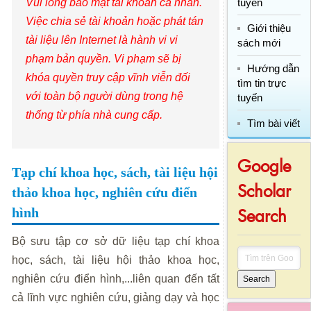
Vui lòng bảo mật tài khoản cá nhân.
tuyến
Việc chia sẻ tài khoản hoặc phát tán
Giới thiệu
tài liệu lên Internet là hành vi vi
sách mới
phạm bản quyền. Vi phạm sẽ bị
Hướng dẫn
khóa quyền truy cập vĩnh viễn đối
tìm tin trực
với toàn bộ người dùng trong hệ
tuyến
thống từ phía nhà cung cấp.
Tìm bài viết
Google
Tạp chí khoa học, sách, tài liệu hội
Scholar
thảo khoa học, nghiên cứu điển
Search
hình
Bộ sưu tập cơ sở dữ liệu tạp chí khoa
học, sách, tài liệu hội thảo khoa học,
nghiên cứu điển hình,...liên quan đến tất
Search
cả lĩnh vực nghiên cứu, giảng dạy và học