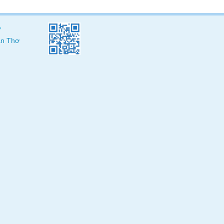
ơ
Cần Thơ