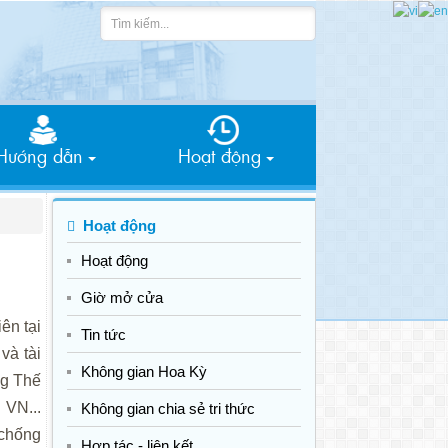
Hướng dẫn
Hoạt động
Hoạt động
Hoạt động
Giờ mở cửa
ên tại
Tin tức
và tài
Không gian Hoa Kỳ
ng Thế
 VN...
Không gian chia sẻ tri thức
 chống
Hợp tác - liên kết