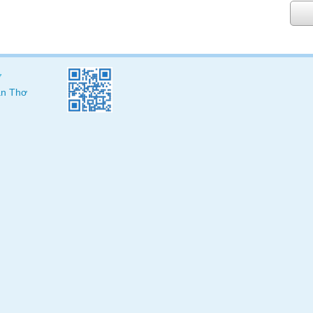
ơ
Cần Thơ