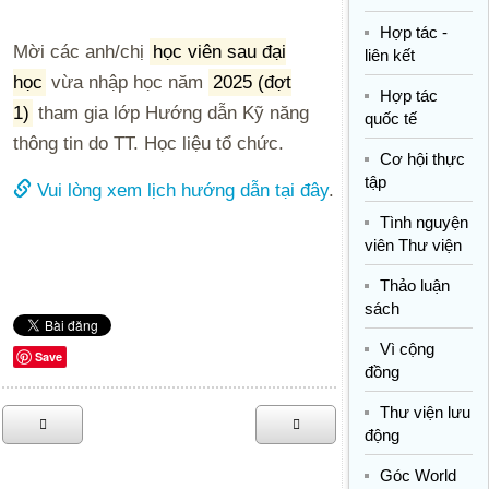
Hợp tác -
Mời các anh/chị
học viên sau đại
liên kết
học
vừa nhập học năm
2025 (đợt
Hợp tác
1)
tham gia lớp Hướng dẫn Kỹ năng
quốc tế
thông tin do TT. Học liệu tổ chức.
Cơ hội thực
tập
Vui lòng xem lịch hướng dẫn tại đây
.
Tình nguyện
viên Thư viện
Thảo luận
sách
Vì cộng
Save
đồng
Thư viện lưu
động
Góc World