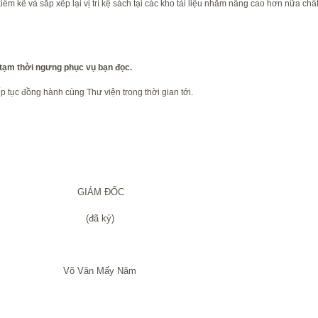
m kê và sắp xếp lại vị trí kệ sách tại các kho tài liệu nhằm nâng cao hơn nữa chấ
sẽ tạm thời ngưng phục vụ bạn đọc.
p tục đồng hành cùng Thư viện trong thời gian tới.
ĐỐC
ký)
ấy Năm