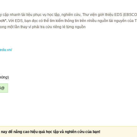
uy cập nhanh tài liệu phục vụ học tập, nghiên cứu, Thư viện giới thiệu EDS (EBSCO
ch”.
Với EDS, bạn đọc có thể tìm kiếm thông tin trên nhiều nguồn tài nguyên của 
rong một lần thay vì phải tra cứu riêng lẻ từng nguồn
u.edu.vn/
rường
)
24@
nay để nâng cao hiệu quả học tập và nghiên cứu của bạn!