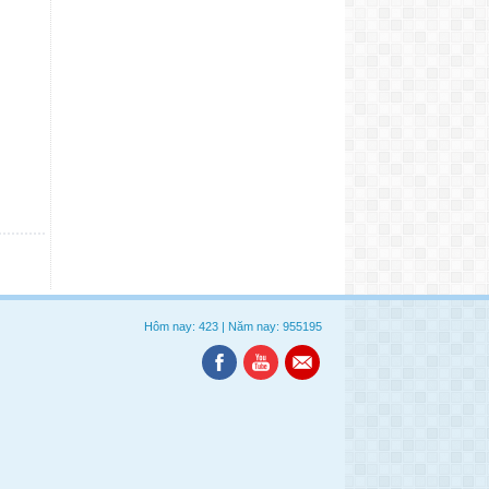
Hôm nay: 423
|
Năm nay: 955195