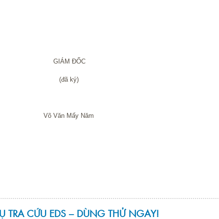
ĐỐC
ký)
ấy Năm
CỤ TRA CỨU EDS – DÙNG THỬ NGAY!