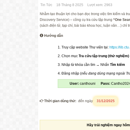
Tin Tức
18 Tháng 8 2025
Lượt xem: 2963
Nhằm tạo thuận lợi cho bạn đọc trong việc tìm kiếm và tr
Discovery Service) – công cụ tra cứu tập trung
“One Sear
(sách điện tử, tạp chí, bài báo khoa học, luận văn…) chỉ t
Hướng dẫn
Truy cập website Thư viện tại:
https://lib.ct
Chọn mục
T
ra cứu tập trung (thử nghiệm)
Nhập từ khóa cần tìm → Nhấn
Tìm kiếm
Đăng nhập (
nếu đang dùng mạng ngoài T
User:
canthouni
Pass:
Cantho20
Thời gian dùng thử:
đến ngày
31/12/2025
Hãy trải nghiệm ngay hôm 