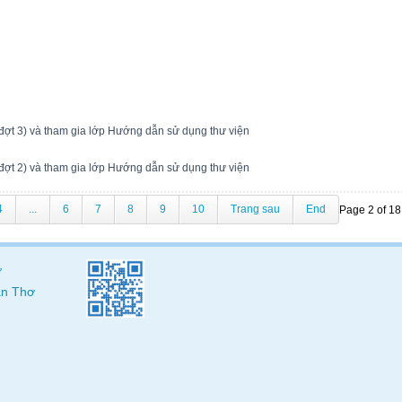
(đợt 3) và tham gia lớp Hướng dẫn sử dụng thư viện
(đợt 2) và tham gia lớp Hướng dẫn sử dụng thư viện
4
...
6
7
8
9
10
Trang sau
End
Page 2 of 18
ơ
Cần Thơ