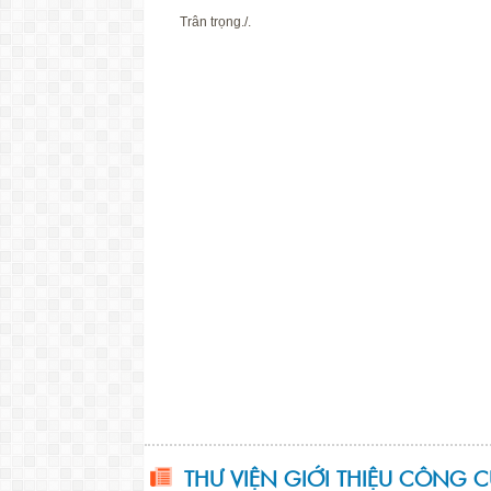
Trân trọng./.
GIÁM 
(đã 
Võ Văn M
THƯ VIỆN GIỚI THIỆU CÔNG 