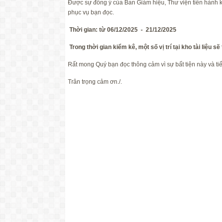
Được sự đồng ý của Ban Giám hiệu, Thư viện tiến hành kiể
phục vụ bạn đọc.
Thời gian: từ 06/12/2025 - 21/12/2025
Trong thời gian kiểm kê, một số vị trí tại kho tài liệu 
Rất mong Quý bạn đọc thông cảm vì sự bất tiện này và tiế
Trân trọng cảm ơn./.
GIÁM 
(đã 
Võ Văn M