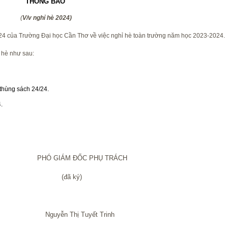
THÔNG BÁO
(
V/v nghỉ hè 2024)
24 của Trường Đại học Cần Thơ về việc nghỉ hè toàn trường năm học 2023-2024.
 hè như sau:
i thùng sách 24/24.
.
 PHỤ TRÁCH
ký)
uyết Trinh