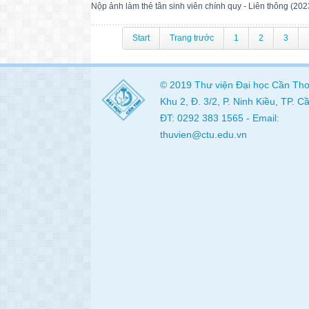
Nộp ảnh làm thẻ tân sinh viên chính quy - Liên thông (202
Start
Trang trước
1
2
3
© 2019
Thư viện
Đại học Cần Th
Khu 2, Đ. 3/2, P. Ninh Kiều, TP. 
ĐT: 0292 383 1565 - Email:
thuvien@ctu.edu.vn