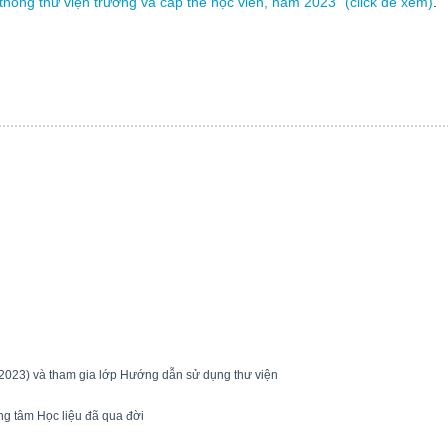
hống thư viện trường và cấp thẻ học viên, năm 2023" (click để xem)
.
 (2023) và tham gia lớp Hướng dẫn sử dụng thư viện
ng tâm Học liệu đã qua đời