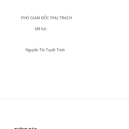
 PHỤ TRÁCH
ký)
uyết Trinh