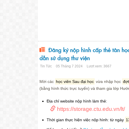
Đăng ký nộp hình cấp thẻ tân họ
dẫn sử dụng thư viện
Tin Tức
05 Tháng 7 2024
Lượt xem: 3667
Mời các
học viên Sau đại học
vừa nhập học
đợ
(bằng hình thức trực tuyến) và tham gia lớp Hướ
Địa chỉ website nộp hình làm thẻ:
https://storage.ctu.edu.vn/lt/
Thời gian thực hiện việc nộp hình: từ ngày
1