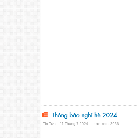
PHÓ GIÁM ĐỐC
(đã 
Nguyễn Thị T
Thông báo nghỉ hè 2024
Tin Tức
11 Tháng 7 2024
Lượt xem: 3936