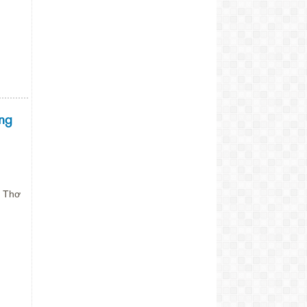
ớng
n Thơ