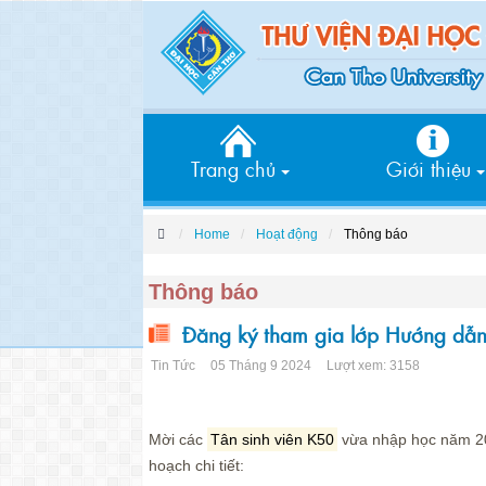
Trang chủ
Giới thiệu
Home
Hoạt động
Thông báo
Thông báo
Đăng ký tham gia lớp Hướng dẫn 
Tin Tức
05 Tháng 9 2024
Lượt xem: 3158
Mời các
Tân sinh viên K50
vừa nhập học năm 202
hoạch chi tiết: