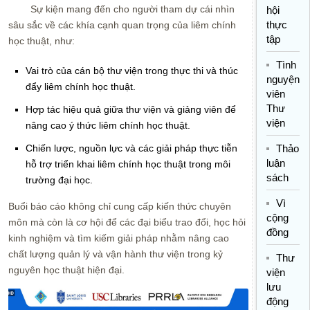
Sự kiện mang đến cho người tham dự cái nhìn
hội
thực
sâu sắc về các khía cạnh quan trọng của liêm chính
tập
học thuật, như:
Tình
Vai trò của cán bộ thư viện trong thực thi và thúc
nguyện
đẩy liêm chính học thuật.
viên
Thư
Hợp tác hiệu quả giữa thư viện và giảng viên để
viện
nâng cao ý thức liêm chính học thuật.
Chiến lược, nguồn lực và các giải pháp thực tiễn
Thảo
luận
hỗ trợ triển khai liêm chính học thuật trong môi
sách
trường đại học.
Vì
Buổi báo cáo không chỉ cung cấp kiến thức chuyên
cộng
môn mà còn là cơ hội để các đại biểu trao đổi, học hỏi
đồng
kinh nghiệm và tìm kiếm giải pháp nhằm nâng cao
chất lượng quản lý và vận hành thư viện trong kỷ
Thư
nguyên học thuật hiện đại.
viện
lưu
động