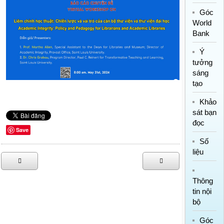
Góc
World
Bank
Ý
tưởng
sáng
tạo
Khảo
sát bạn
đọc
Save
Số
liệu
Thông
tin nội
bộ
Góc