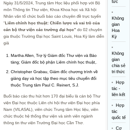
tức
Ngày 31/5/2024, Trung tâm Học liệu phối hợp với Bộ
môn Thông tin Thư viện, Khoa Khoa học và Xã hội
Nhân văn tổ chức buổi báo cáo chuyên đề trực tuyến
Không
“
Liêm chính học thuật: Chiến lược và
vai trò
của
gian
cán bộ thư viện các trường đại học
”
do 02 chuyên
Hoa
gia thuộc Trường Đại học Saint Louis, Hoa Kỳ làm diễn
Kỳ
giả
Không
Martha Allen, Trợ lý Giám đốc Thư viện và Bảo
gian
tàng; Giám đốc bộ phận Liêm chính học thuật,.
chia sẻ
tri thức
Christopher Grabau, Giám đốc chương trình về
giảng dạy và học tập theo mục tiêu chuyển đổi
Hợp
thuộc Trung tâm Paul C. Reinert, S.J.
tác -
liên kết
Buổi báo cáo thu hút hơn 170 đại biểu là cán bộ Thư
viện Đại học thuộc Liên chi hội thư viện Đại học phía
Hợp
Nam (VILASAL), viên chức Trung tâm Học liệu, viên
tác
chức thuộc hệ thống thư viện và sinh viên ngành
quốc tế
thông tin thư viện Trường Đại học Cần Thơ.
Cơ