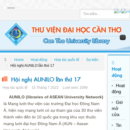
Tìm
kiếm
Home
Hoạt động
Hợp tác quốc tế
Sự kiện
Hội nghị AUNILO lần thứ 17
Hoạt
động
Hội nghị AUNILO lần thứ 17
Hoạt
Hợp tác quốc tế
15 Tháng 7 2022
Lượt xem: 2099
động
AUNILO (libraries of ASEAN University Network)
Giờ
là Mạng lưới thư viện các trường Đại học Đông Nam
mở
Á, hiện nay mạng lưới có sự tham gia của 30 thư viện
cửa
thành viên đến từ 10 quốc gia trong khu vực thuộc
mạng lưới đại học Đông Nam Á (AUN – Asean
Tin