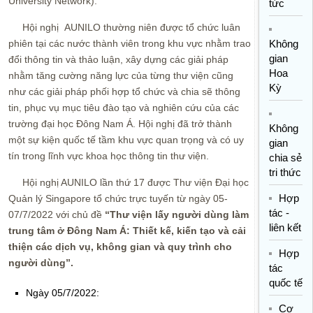
University Network).
tức
Hội nghị AUNILO thường niên được tổ chức luân
phiên tại các nước thành viên trong khu vực nhằm trao
Không
gian
đổi thông tin và thảo luận, xây dựng các giải pháp
Hoa
nhằm tăng cường năng lực của từng thư viện cũng
Kỳ
như các giải pháp phối hợp tổ chức và chia sẽ thông
tin, phục vụ mục tiêu đào tạo và nghiên cứu của các
trường đại học Đông Nam Á. Hội nghị đã trở thành
Không
một sự kiện quốc tế tầm khu vực quan trọng và có uy
gian
tín trong lĩnh vực khoa học thông tin thư viện.
chia sẻ
tri thức
Hội nghị AUNILO lần thứ 17 được Thư viện Đại học
Hợp
Quản lý Singapore tổ chức trực tuyến từ ngày 05-
tác -
07/7/2022 với chủ đề
“Thư viện lấy người dùng làm
liên kết
trung tâm ở Đông Nam Á: Thiết kế, kiến tạo và cải
thiện các dịch vụ, không gian và quy trình cho
Hợp
người dùng”.
tác
quốc tế
Ngày 05/7/2022:
Cơ