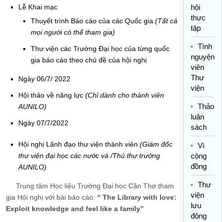
Lễ Khai mạc
hội
thực
Thuyết trình Báo cáo của các Quốc gia
(Tất cả
tập
mọi người có thể tham gia)
Tình
Thư viện các Trường Đại học của từng quốc
nguyện
gia báo cáo theo chủ đề của hội nghị
viên
Thư
Ngày 06/7/ 2022
viện
Hội thảo về năng lực
(Chỉ dành cho thành viên
Thảo
AUNILO)
luận
Ngày 07/7/2022
sách
Hội nghị Lãnh đạo thư viện thành viên
(Giám đốc
Vì
thư viện đại học các nước và /Thủ thư trưởng
cộng
đồng
AUNILO)
Thư
Trung tâm Học liệu Trường Đại học Cần Thơ tham
viện
gia Hội nghị với bài báo cáo:
“ The Library with love:
lưu
Exploit knowledge and feel like a family”
động